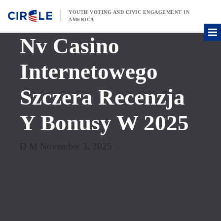
Skip to content
YOUTH VOTING AND CIVIC ENGAGEMENT IN
AMERICA
Nv Casino
Internetowego
Szczera Recenzja
Y Bonusy W 2025
D M November 3, 2025