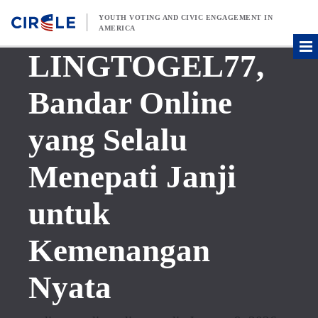
Skip to content
YOUTH VOTING AND CIVIC ENGAGEMENT IN
AMERICA
LINGTOGEL77,
Bandar Online
yang Selalu
Menepati Janji
untuk
Kemenangan
Nyata