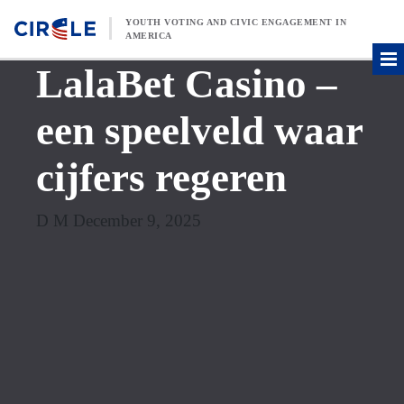
Skip to content
YOUTH VOTING AND CIVIC ENGAGEMENT IN
AMERICA
LalaBet Casino –
een speelveld waar
cijfers regeren
D M December 9, 2025