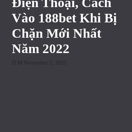
Điện Thoại, Cách
Vào 188bet Khi Bị
Chặn Mới Nhất
Năm 2022
D M November 2, 2025