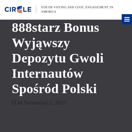
Skip to content
YOUTH VOTING AND CIVIC ENGAGEMENT IN
AMERICA
888starz Bonus
Wyjąwszy
Depozytu Gwoli
Internautów
Spośród Polski
D M November 2, 2025