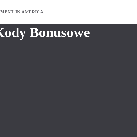
EMENT IN AMERICA
I Kody Bonusowe