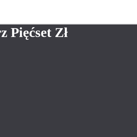
 Pięćset Zł