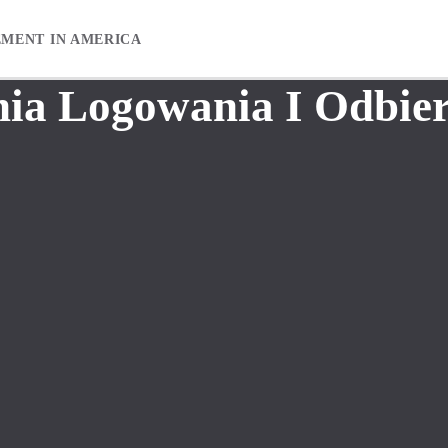
EMENT IN AMERICA
ia Logowania I Odbierz