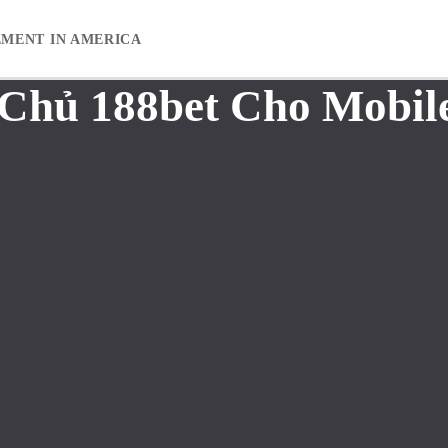
EMENT IN AMERICA
 Chủ 188bet Cho Mobil