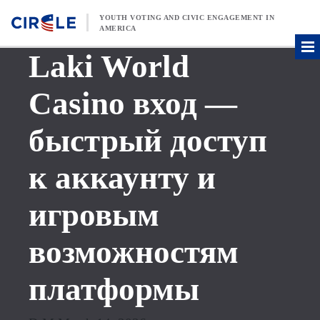
Skip to content
YOUTH VOTING AND CIVIC ENGAGEMENT IN
AMERICA
Laki World
Casino вход —
быстрый доступ
к аккаунту и
игровым
возможностям
платформы