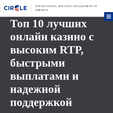
Skip to content
YOUTH VOTING AND CIVIC ENGAGEMENT IN
AMERICA
Топ 10 лучших
онлайн казино с
высоким RTP,
быстрыми
выплатами и
надежной
поддержкой