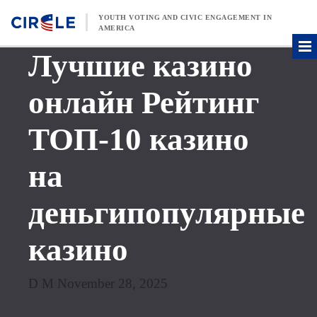
Skip to content
YOUTH VOTING AND CIVIC ENGAGEMENT IN
AMERICA
Лучшие казино
онлайн Рейтинг
ТОП-10 казино
на
деньгипопулярные
казино
D M November 28, 2025