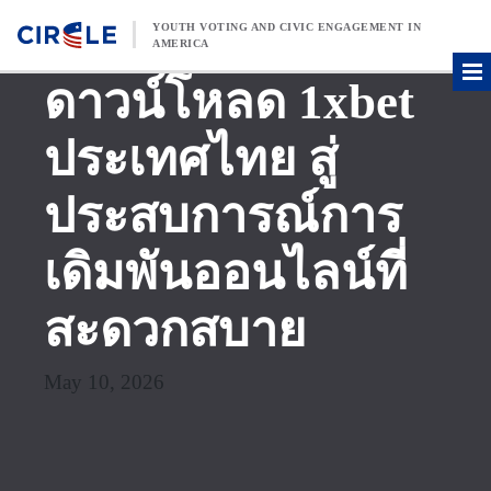
Skip to content
YOUTH VOTING AND CIVIC ENGAGEMENT IN
AMERICA
ดาวน์โหลด 1xbet
ประเทศไทย สู่
ประสบการณ์การ
เดิมพันออนไลน์ที่
สะดวกสบาย
May 10, 2026