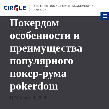
Skip to content
YOUTH VOTING AND CIVIC ENGAGEMENT IN
AMERICA
Покердом
особенности и
преимущества
популярного
покер-рума
pokerdom
D M March 4, 2026