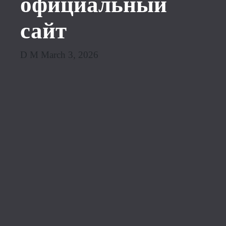
официальный
сайт
D M March 3, 2026