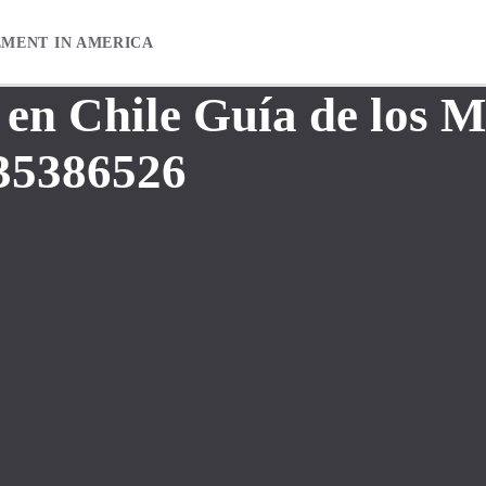
EMENT IN AMERICA
 en Chile Guía de los M
35386526