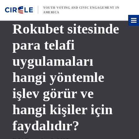
Skip to content
YOUTH VOTING AND CIVIC ENGAGEMENT IN
AMERICA
Rokubet sitesinde
para telafi
uygulamaları
hangi yöntemle
işlev görür ve
hangi kişiler için
faydalıdır?