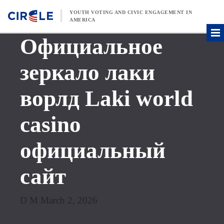
Skip to content
YOUTH VOTING AND CIVIC ENGAGEMENT IN
AMERICA
Официальное
зеркало лаки
ворлд Laki world
casino
официальный
сайт
D M March 2, 2026