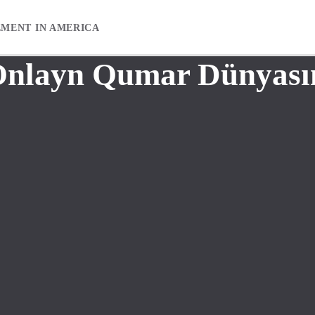
EMENT IN AMERICA
Onlayn Qumar Dünyası