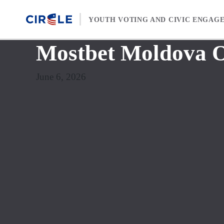
Skip to content
YOUTH VOTING AND CIVIC ENGAG
Mostbet Moldova 
June 6, 2026