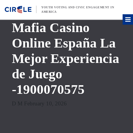
Skip to content
YOUTH VOTING AND CIVIC ENGAGEMENT IN
AMERICA
Mafia Casino
Online España La
Mejor Experiencia
de Juego
-1900070575
D M February 10, 2026