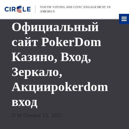
Skip to content
YOUTH VOTING AND CIVIC ENGAGEMENT IN
AMERICA
Официальный
сайт PokerDom
Казино, Вход,
Зеркало,
Акцииpokerdom
вход
D M October 12, 2025