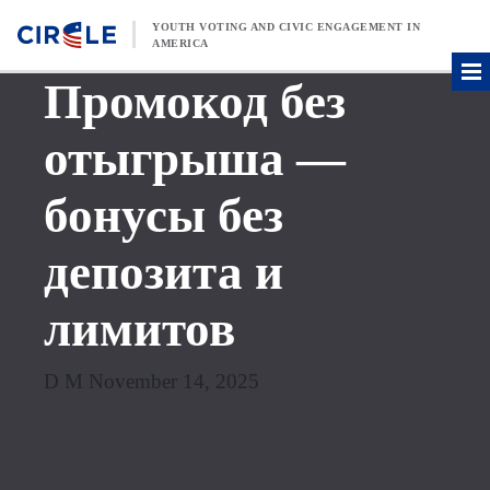
Skip to content
YOUTH VOTING AND CIVIC ENGAGEMENT IN
AMERICA
Промокод без
отыгрыша —
бонусы без
депозита и
лимитов
D M November 14, 2025