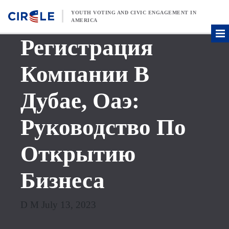
Skip to content
YOUTH VOTING AND CIVIC ENGAGEMENT IN
AMERICA
Регистрация
Компании В
Дубае, Оаэ:
Руководство По
Открытию
Бизнеса
D M July 13, 2023