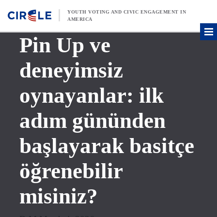
Skip to content
YOUTH VOTING AND CIVIC ENGAGEMENT IN
AMERICA
Pin Up ve
deneyimsiz
oynayanlar: ilk
adım gününden
başlayarak basitçe
öğrenebilir
misiniz?