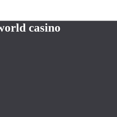
orld casino