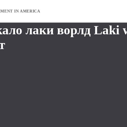
EMENT IN AMERICA
ло лаки ворлд Laki w
т