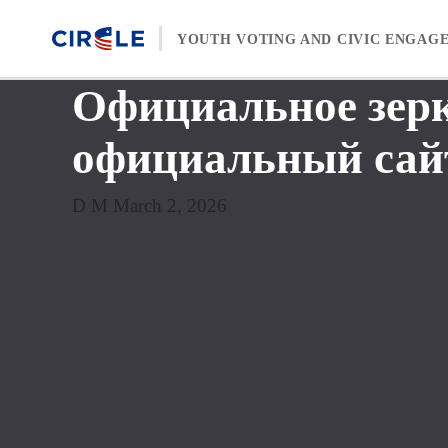
Skip to content
YOUTH VOTING AND CIVIC ENGAG
Официальное зерка
официальный сай
D M March 2, 2026