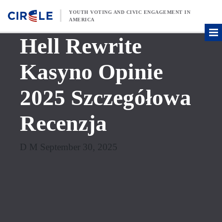
Skip to content
YOUTH VOTING AND CIVIC ENGAGEMENT IN
AMERICA
Hell Rewrite
Kasyno Opinie
2025 Szczegółowa
Recenzja
D M September 30, 2025