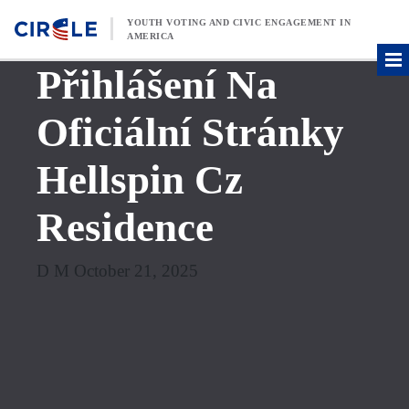
Skip to content
YOUTH VOTING AND CIVIC ENGAGEMENT IN
AMERICA
Přihlášení Na
Oficiální Stránky
Hellspin Cz
Residence
D M October 21, 2025