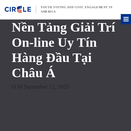
Skip to content
YOUTH VOTING AND CIVIC ENGAGEMENT IN
AMERICA
Nền Tảng Giải Trí
On-line Uy Tín
Hàng Đầu Tại
Châu Á
D M September 12, 2025