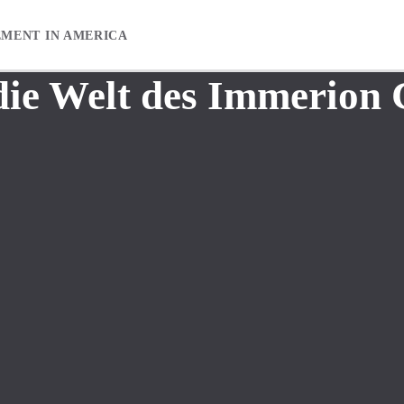
EMENT IN AMERICA
 die Welt des Immerion 