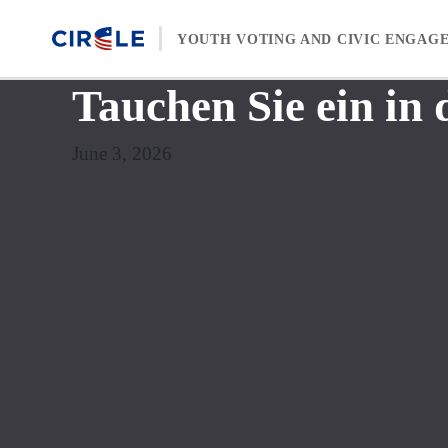
Skip to content
YOUTH VOTING AND CIVIC ENGAG
Tauchen Sie ein in
June 3, 2026