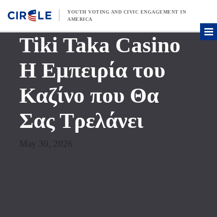
Skip to content
YOUTH VOTING AND CIVIC ENGAGEMENT IN
AMERICA
Tiki Taka Casino
Η Εμπειρία του
Καζίνο που Θα
Σας Τρελάνει
May 30, 2026