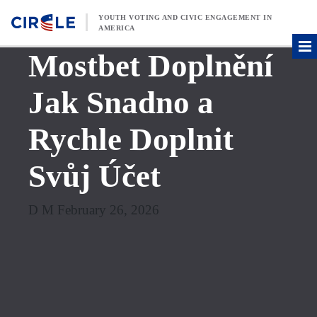
Skip to content
YOUTH VOTING AND CIVIC ENGAGEMENT IN
AMERICA
Mostbet Doplnění
Jak Snadno a
Rychle Doplnit
Svůj Účet
D M February 26, 2026