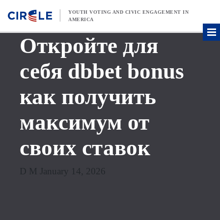
Skip to content
YOUTH VOTING AND CIVIC ENGAGEMENT IN
AMERICA
Откройте для
себя dbbet bonus
как получить
максимум от
своих ставок
D M January 14, 2026