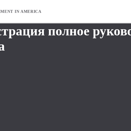
EMENT IN AMERICA
страция полное руков
а