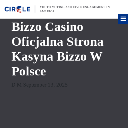
Skip to content
YOUTH VOTING AND CIVIC ENGAGEMENT IN
AMERICA
Bizzo Casino ️
Oficjalna Strona
Kasyna Bizzo W
Polsce
D M September 13, 2025