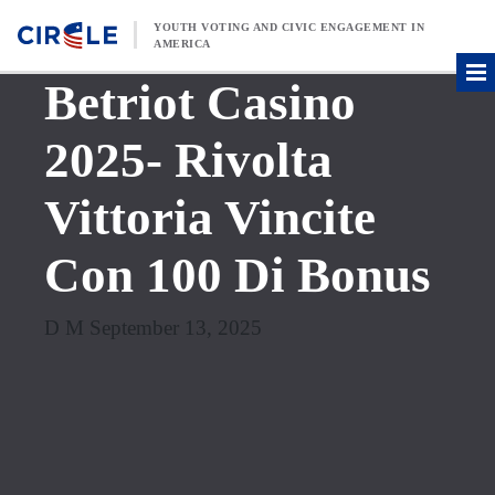
Skip to content
YOUTH VOTING AND CIVIC ENGAGEMENT IN
AMERICA
Betriot Casino
2025- Rivolta
Vittoria Vincite
Con 100 Di Bonus
D M September 13, 2025