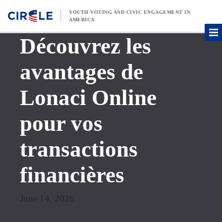
Skip to content
YOUTH VOTING AND CIVIC ENGAGEMENT IN
AMERICA
Découvrez les
avantages de
Lonaci Online
pour vos
transactions
financières
June 14, 2026