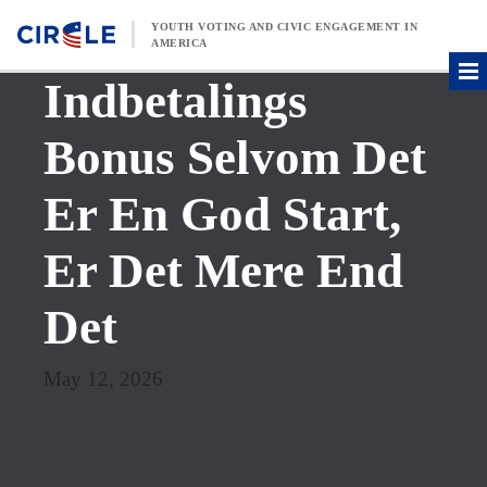
Skip to content
YOUTH VOTING AND CIVIC ENGAGEMENT IN
AMERICA
Indbetalings
Bonus Selvom Det
Er En God Start,
Er Det Mere End
Det
May 12, 2026