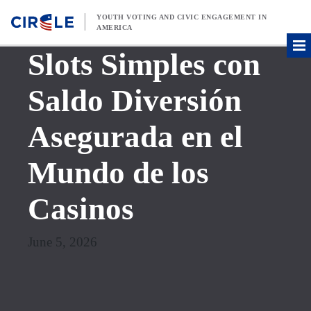
Skip to content
YOUTH VOTING AND CIVIC ENGAGEMENT IN
AMERICA
Slots Simples con
Saldo Diversión
Asegurada en el
Mundo de los
Casinos
June 5, 2026