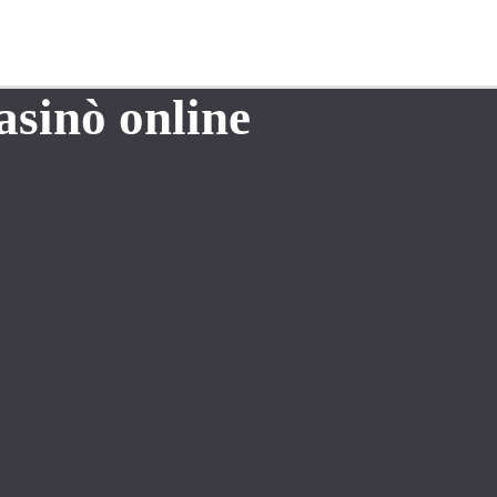
asinò online