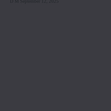
D M September 12, 2025