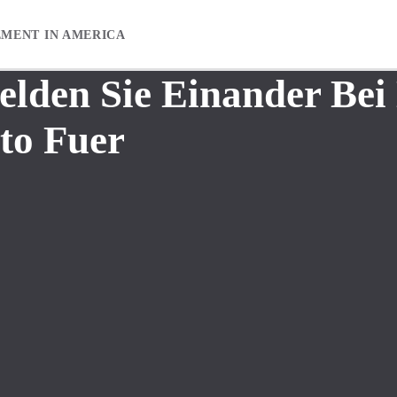
EMENT IN AMERICA
elden Sie Einander Bei
to Fuer