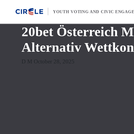
Skip to content
YOUTH VOTING AND CIVIC ENGAG
20bet Österreich M
Alternativ Wettkon
D M October 28, 2025